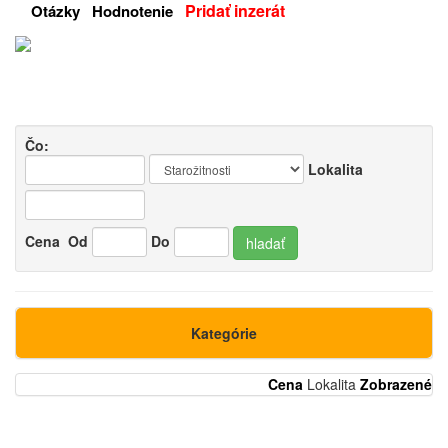
Pridať inzerát
Otázky
Hodnotenie
Čo:
Lokalita
Cena
Od
Do
hladať
Kategórie
Cena
Lokalita
Zobrazené