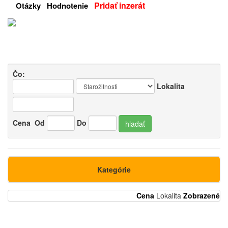
Pridať inzerát
Otázky
Hodnotenie
Čo:
Lokalita
Cena
Od
Do
hladať
Kategórie
Cena
Lokalita
Zobrazené