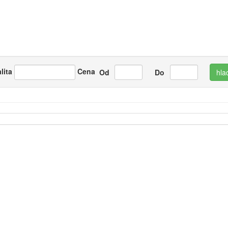
lita
Cena
Od
Do
hla