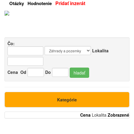
Pridať inzerát
Otázky
Hodnotenie
Čo:
Lokalita
Cena
Od
Do
hladať
Kategórie
Cena
Lokalita
Zobrazené