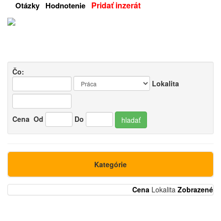
Pridať inzerát
Otázky
Hodnotenie
Čo:
Lokalita
Cena
Od
Do
hladať
Kategórie
Cena
Lokalita
Zobrazené