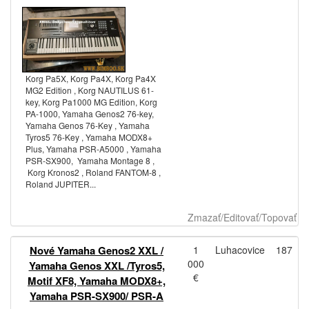
Korg Pa5X, Korg Pa4X, Korg Pa4X
MG2 Edition , Korg NAUTILUS 61-
key, Korg Pa1000 MG Edition, Korg
PA-1000, Yamaha Genos2 76-key,
Yamaha Genos 76-Key , Yamaha
Tyros5 76-Key , Yamaha MODX8+
Plus, Yamaha PSR-A5000 , Yamaha
PSR-SX900, Yamaha Montage 8 ,
Korg Kronos2 , Roland FANTOM-8 ,
Roland JUPITER...
Zmazať/Editovať/Topovať
Nové Yamaha Genos2 XXL /
1
Luhacovice
187
000
Yamaha Genos XXL /Tyros5,
€
Motif XF8, Yamaha MODX8+,
Yamaha PSR-SX900/ PSR-A