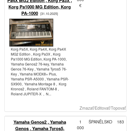
Pa4X MG2 Edition , Korg Pa3X ,
€
Korg Pa1000 MG Edition, Korg
PA-1000
[31.10.2025]
Korg Pa5X, Korg Pa4X, Korg Pa4X
MG2 Edition , Korg Pa3X , Korg
Pa1000 MG Edition, Korg PA-1000,
Yamaha Genos2 76-key, Yamaha
Genos 76-Key , Yamaha Tyros5 76-
Key , Yamaha MODX8+ Plus,
Yamaha PSR-A5000 , Yamaha PSR-
SX900, Yamaha Montage 8 , Korg
Kronos2 , Roland FANTOM-8 ,
Roland JUPITER-X , N...
Zmazať/Editovať/Topovať
Yamaha Genos2 , Yamaha
1
ŠPANĚLSKO
183
000
Genos , Yamaha Tyros5,