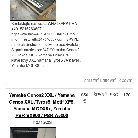
Kontaktujte nás cez:.. WHATSAPP CHAT:
+4915216263607 /
https://wa.me/+4915216263607 / Email:
infonlinestoreltd247@duck.com, SKYPE:
musicals.instruments, Meno používateľa
Signal: musicstore247 / Yamaha Genos2
76 kláves XXL / Yamaha Genos 76-
klávesový XXL Yamaha Tyros5 76 kláves,
Yamaha MODX8+...
Zmazať/Editovať/Topovať
Yamaha Genos2 XXL / Yamaha
850
ŠPANĚLSKO
176
€
Genos XXL /Tyros5, Motif XF8,
Yamaha MODX8+, Yamaha
PSR-SX900 / PSR-A5000
[12.11.2025]