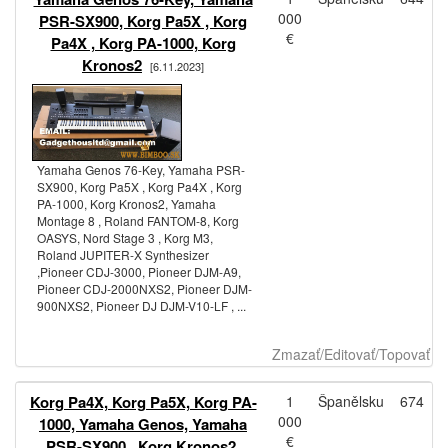
000
PSR-SX900, Korg Pa5X , Korg
€
Pa4X , Korg PA-1000, Korg
Kronos2
[6.11.2023]
Yamaha Genos 76-Key, Yamaha PSR-
SX900, Korg Pa5X , Korg Pa4X , Korg
PA-1000, Korg Kronos2, Yamaha
Montage 8 , Roland FANTOM-8, Korg
OASYS, Nord Stage 3 , Korg M3,
Roland JUPITER-X Synthesizer
,Pioneer CDJ-3000, Pioneer DJM-A9,
Pioneer CDJ-2000NXS2, Pioneer DJM-
900NXS2, Pioneer DJ DJM-V10-LF , ...
Zmazať/Editovať/Topovať
Korg Pa4X, Korg Pa5X, Korg PA-
1
Španělsku
674
000
1000, Yamaha Genos, Yamaha
€
PSR-SX900 , Korg Kronos2,