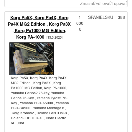
Zmazať/Editovať/Topovať
Korg Pa5X, Korg Pa4X, Korg
1
ŠPANIELSKU
388
000
Pa4X MG2 Edition , Korg Pa3X
€
, Korg Pa1000 MG Edition,
Korg PA-1000
[15.3.2025]
Korg Pa5X, Korg Pa4X, Korg Pa4X
MG2 Edition , Korg Pa3X , Korg
Pa1000 MG Edition, Korg PA-1000,
Yamaha Genos2 76-key, Yamaha
Genos 76-Key , Yamaha Tyros5 76-
Key , Yamaha PSR-A5000 , Yamaha
PSR-SX900, Yamaha Montage 8 ,
Korg Kronos2 , Roland FANTOM-8 ,
Roland JUPITER-X , Nord Electro
6D , Nor...