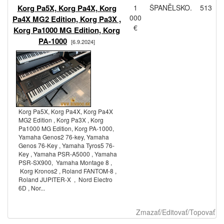
Korg Pa5X, Korg Pa4X, Korg
1
ŠPANĚLSKO.
513
000
Pa4X MG2 Edition, Korg Pa3X ,
€
Korg Pa1000 MG Edition, Korg
PA-1000
[6.9.2024]
Korg Pa5X, Korg Pa4X, Korg Pa4X
MG2 Edition , Korg Pa3X , Korg
Pa1000 MG Edition, Korg PA-1000,
Yamaha Genos2 76-key, Yamaha
Genos 76-Key , Yamaha Tyros5 76-
Key , Yamaha PSR-A5000 , Yamaha
PSR-SX900, Yamaha Montage 8 ,
Korg Kronos2 , Roland FANTOM-8 ,
Roland JUPITER-X , Nord Electro
6D , Nor...
Zmazať/Editovať/Topovať