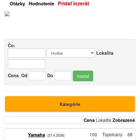
Pridať inzerát
Otázky
Hodnotenie
Čo:
Lokalita
Cena
Od
Do
hladať
Kategórie
Cena
Lokalita
Zobrazené
Yamaha
100
Topolcany
68
[27.4.2026]