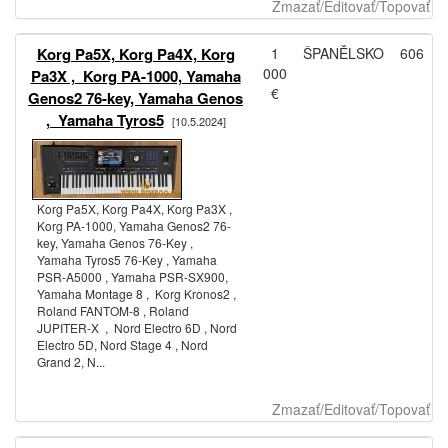
Zmazať/Editovať/Topovať
Korg Pa5X, Korg Pa4X, Korg
1
ŠPANĚLSKO
606
000
Pa3X , Korg PA-1000, Yamaha
€
Genos2 76-key, Yamaha Genos
, Yamaha Tyros5
[10.5.2024]
Korg Pa5X, Korg Pa4X, Korg Pa3X ,
Korg PA-1000, Yamaha Genos2 76-
key, Yamaha Genos 76-Key ,
Yamaha Tyros5 76-Key , Yamaha
PSR-A5000 , Yamaha PSR-SX900,
Yamaha Montage 8 , Korg Kronos2 ,
Roland FANTOM-8 , Roland
JUPITER-X , Nord Electro 6D , Nord
Electro 5D, Nord Stage 4 , Nord
Grand 2, N...
Zmazať/Editovať/Topovať