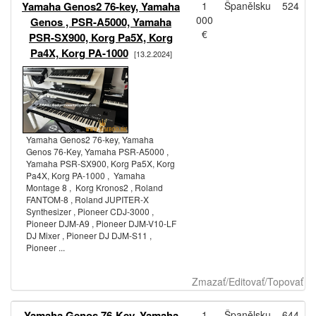
Yamaha Genos2 76-key, Yamaha
1
Španělsku
524
000
Genos , PSR-A5000, Yamaha
€
PSR-SX900, Korg Pa5X, Korg
Pa4X, Korg PA-1000
[13.2.2024]
Yamaha Genos2 76-key, Yamaha
Genos 76-Key, Yamaha PSR-A5000 ,
Yamaha PSR-SX900, Korg Pa5X, Korg
Pa4X, Korg PA-1000 , Yamaha
Montage 8 , Korg Kronos2 , Roland
FANTOM-8 , Roland JUPITER-X
Synthesizer , Pioneer CDJ-3000 ,
Pioneer DJM-A9 , Pioneer DJM-V10-LF
DJ Mixer , Pioneer DJ DJM-S11 ,
Pioneer ...
Zmazať/Editovať/Topovať
Yamaha Genos 76-Key, Yamaha
1
Španělsku
644