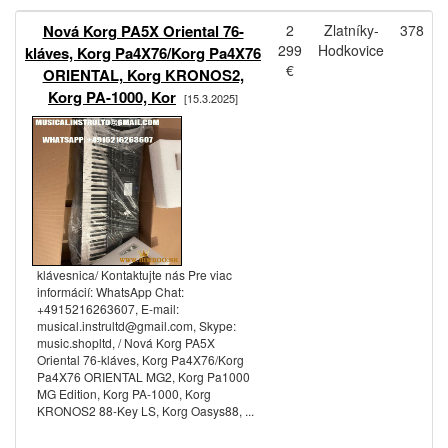
Nová Korg PA5X Oriental 76-
2
Zlatníky-
378
299
Hodkovice
kláves, Korg Pa4X76/Korg Pa4X76
€
ORIENTAL, Korg KRONOS2,
Korg PA-1000, Kor
[15.3.2025]
klávesnica/ Kontaktujte nás Pre viac
informácií: WhatsApp Chat:
+4915216263607, E-mail:
musical.instrultd@gmail.com, Skype:
music.shopltd, / Nová Korg PA5X
Oriental 76-kláves, Korg Pa4X76/Korg
Pa4X76 ORIENTAL MG2, Korg Pa1000
MG Edition, Korg PA-1000, Korg
KRONOS2 88-Key LS, Korg Oasys88, ...