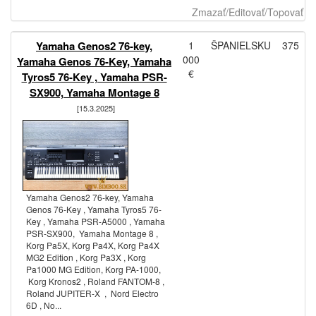
Zmazať/Editovať/Topovať
Yamaha Genos2 76-key,
1
ŠPANIELSKU
375
000
Yamaha Genos 76-Key, Yamaha
€
Tyros5 76-Key , Yamaha PSR-
SX900, Yamaha Montage 8
[15.3.2025]
Yamaha Genos2 76-key, Yamaha
Genos 76-Key , Yamaha Tyros5 76-
Key , Yamaha PSR-A5000 , Yamaha
PSR-SX900, Yamaha Montage 8 ,
Korg Pa5X, Korg Pa4X, Korg Pa4X
MG2 Edition , Korg Pa3X , Korg
Pa1000 MG Edition, Korg PA-1000,
Korg Kronos2 , Roland FANTOM-8 ,
Roland JUPITER-X , Nord Electro
6D , No...