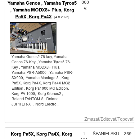
000
Yamaha Genos , Yamaha Tyros5
€
, Yamaha MODX8+ Plus, Korg
Pa5X, Korg Pa4X
[4.8.2025]
Yamaha Genos2 76-key, Yamaha
Genos 76-Key , Yamaha Tyros5 76-
Key , Yamaha MODX8+ Plus,
Yamaha PSR-A5000 , Yamaha PSR-
SX900, Yamaha Montage 8 , Korg
Pa5X, Korg Pa4X, Korg Pa4X MG2
Edition , Korg Pa1000 MG Edition,
Korg PA-1000, Korg Kronos2 ,
Roland FANTOM-8 , Roland
JUPITER-X , Nord Electro...
Zmazať/Editovať/Topovať
Korg Pa5X, Korg Pa4X, Korg
1
ŠPANIELSKU
369