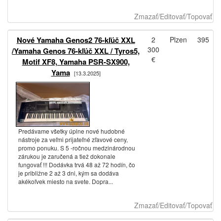
Zmazať/Editovať/Topovať
Nové Yamaha Genos2 76-kľúč XXL
2
Plzen
395
300
/Yamaha Genos 76-kľúč XXL / Tyros5,
€
Motif XF8, Yamaha PSR-SX900,
Yama
[13.3.2025]
Predávame všetky úplne nové hudobné
nástroje za veľmi prijateľné zľavové ceny,
promo ponuku. S 5 -ročnou medzinárodnou
zárukou je zaručená a tiež dokonale
fungovať !!! Dodávka trvá 48 až 72 hodín, čo
je približne 2 až 3 dni, kým sa dodáva
akékoľvek miesto na svete. Dopra...
Zmazať/Editovať/Topovať