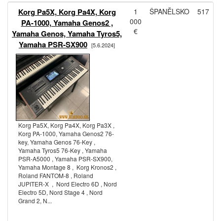
Korg Pa5X, Korg Pa4X, Korg
1
ŠPANĚLSKO
517
000
PA-1000, Yamaha Genos2 ,
€
Yamaha Genos, Yamaha Tyros5,
Yamaha PSR-SX900
[5.6.2024]
Korg Pa5X, Korg Pa4X, Korg Pa3X ,
Korg PA-1000, Yamaha Genos2 76-
key, Yamaha Genos 76-Key ,
Yamaha Tyros5 76-Key , Yamaha
PSR-A5000 , Yamaha PSR-SX900,
Yamaha Montage 8 , Korg Kronos2 ,
Roland FANTOM-8 , Roland
JUPITER-X , Nord Electro 6D , Nord
Electro 5D, Nord Stage 4 , Nord
Grand 2, N...