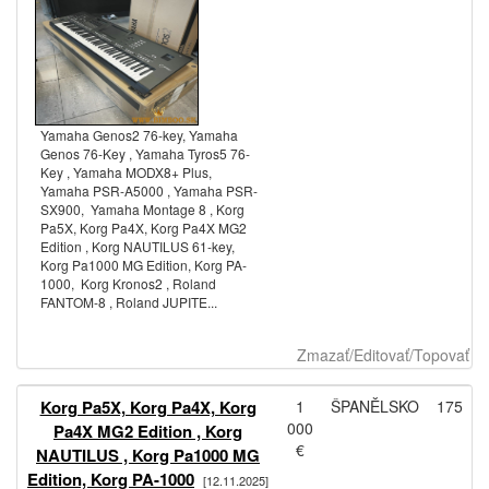
Yamaha Genos2 76-key, Yamaha
Genos 76-Key , Yamaha Tyros5 76-
Key , Yamaha MODX8+ Plus,
Yamaha PSR-A5000 , Yamaha PSR-
SX900, Yamaha Montage 8 , Korg
Pa5X, Korg Pa4X, Korg Pa4X MG2
Edition , Korg NAUTILUS 61-key,
Korg Pa1000 MG Edition, Korg PA-
1000, Korg Kronos2 , Roland
FANTOM-8 , Roland JUPITE...
Zmazať/Editovať/Topovať
Korg Pa5X, Korg Pa4X, Korg
1
ŠPANĚLSKO
175
000
Pa4X MG2 Edition , Korg
€
NAUTILUS , Korg Pa1000 MG
Edition, Korg PA-1000
[12.11.2025]