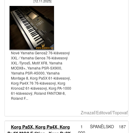
[12.11.2025]
Nové Yamaha Genos2 76-klávesový
XXL / Yamaha Genos 76-klávesový
XXL /Tyros5, Motif XF8, Yamaha
MODX8+, Yamaha PSR-SX900,
Yamaha PSR-A5000, Yamaha
Montage 8, Korg Pa5X 61-klávesový,
Korg Pa4X 76 76-klávesový, Korg
Kronos2 61-klávesový, Korg PA-1000
61-klávesový, Roland FANTOM-8,
Roland F...
Zmazať/Editovať/Topovať
Korg Pa5X, Korg Pa4X, Korg
1
ŠPANĚLSKO
187
000