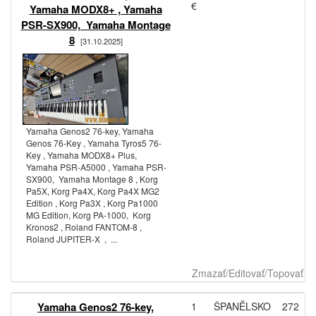
€
Yamaha MODX8+ , Yamaha
PSR-SX900, Yamaha Montage
8
[31.10.2025]
Yamaha Genos2 76-key, Yamaha
Genos 76-Key , Yamaha Tyros5 76-
Key , Yamaha MODX8+ Plus,
Yamaha PSR-A5000 , Yamaha PSR-
SX900, Yamaha Montage 8 , Korg
Pa5X, Korg Pa4X, Korg Pa4X MG2
Edition , Korg Pa3X , Korg Pa1000
MG Edition, Korg PA-1000, Korg
Kronos2 , Roland FANTOM-8 ,
Roland JUPITER-X , ...
Zmazať/Editovať/Topovať
Yamaha Genos2 76-key,
1
ŠPANĚLSKO
272