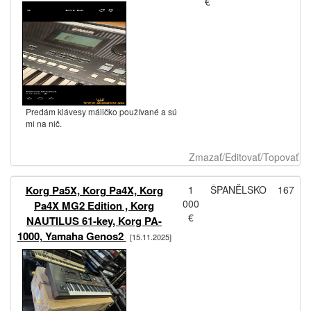
€
Predám klávesy máličko používané a sú
mi na nič.
Zmazať/Editovať/Topovať
Korg Pa5X, Korg Pa4X, Korg
1
ŠPANĚLSKO
167
000
Pa4X MG2 Edition , Korg
€
NAUTILUS 61-key, Korg PA-
1000, Yamaha Genos2
[15.11.2025]