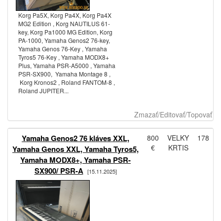
Korg Pa5X, Korg Pa4X, Korg Pa4X
MG2 Edition , Korg NAUTILUS 61-
key, Korg Pa1000 MG Edition, Korg
PA-1000, Yamaha Genos2 76-key,
Yamaha Genos 76-Key , Yamaha
Tyros5 76-Key , Yamaha MODX8+
Plus, Yamaha PSR-A5000 , Yamaha
PSR-SX900, Yamaha Montage 8 ,
Korg Kronos2 , Roland FANTOM-8 ,
Roland JUPITER...
Zmazať/Editovať/Topovať
Yamaha Genos2 76 kláves XXL,
800
VELKY
178
€
KRTIS
Yamaha Genos XXL, Yamaha Tyros5,
Yamaha MODX8+, Yamaha PSR-
SX900/ PSR-A
[15.11.2025]