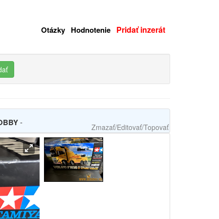
Pridať inzerát
Otázky
Hodnotenie
dať
DHOBBY
-
Zmazať/Editovať/Topovať