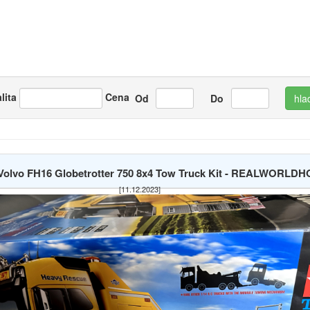
lita
Cena
Od
Do
hla
 Volvo FH16 Globetrotter 750 8x4 Tow Truck Kit - REALWORL
[11.12.2023]