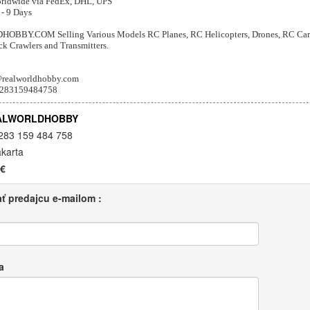
orldwide via FedEx, DHL, UPS
 - 9 Days
BY.COM Selling Various Models RC Planes, RC Helicopters, Drones, RC Car
k Crawlers and Transmitters.
@realworldhobby.com
6283159484758
ALWORLDHOBBY
 283 159 484 758
akarta
 €
ť predajcu e-mailom :
a