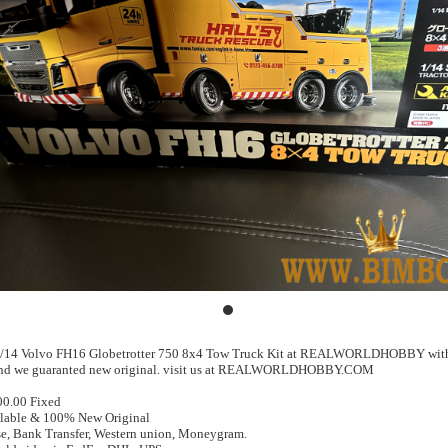
/14 Volvo FH16 Globetrotter 750 8x4 Tow Truck Kit at REALWORLDHOBBY with 
 and we guaranted new original. visit us at REALWORLDHOBBY.COM
00.00 Fixed
ilable & 100% New Original
e, Bank Transfer, Western union, Moneygram.