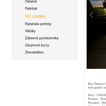
Ostatné
Paitnbal
RC modely
Rybárske potreby
Vláčiky
Zábavná pyrotechnika
Záujmové kurzy
Zberateľstvo
Buy Tamiya 1
best quality
Price : USD 6
Product : Ava
Payment : Wis