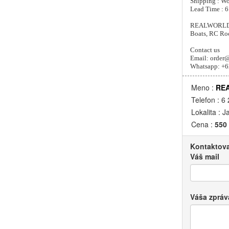
Shipping : W
Lead Time : 6
REALWORLDHOB
Boats, RC Roc
Contact us
Email: order
Whatsapp: +
Meno :
RE
Telefon : 6
Lokalita : J
Cena :
550
Kontaktova
Váš mail
Váša zpráv